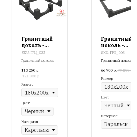
Гранитный
Гранитный
цоколь -
цоколь -
ГРЦ_022
ГРЦ_003
SKU:
ГРЦ_022
SKU:
ГРЦ_003
Гранитный цоколь
Гранитный цоколь
110 250
р.
66 900
р.
79 200
р.
121 800
р.
Размер
Размер
Цвет
Цвет
Материал
Материал