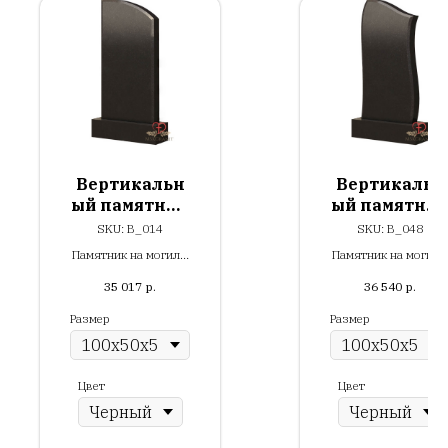
Вертикальн
Вертикальн
ый памятник
ый памятни
- В_014
- В_048
SKU:
В_014
SKU:
В_048
Памятник на могилу.
Памятник на могилу
Гранит.
Гранит.
35 017
р.
36 540
р.
Размер
Размер
Цвет
Цвет