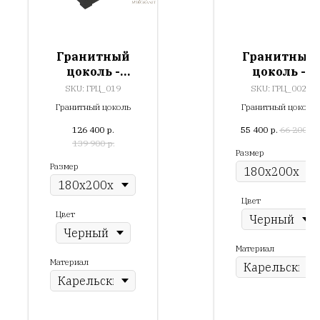
Гранитный
Гранитный
цоколь -
цоколь -
ГРЦ_019
ГРЦ_002
SKU:
ГРЦ_019
SKU:
ГРЦ_002
Гранитный цоколь
Гранитный цоколь
126 400
р.
55 400
р.
66 200
р.
139 900
р.
Размер
Размер
Цвет
Цвет
Материал
Материал