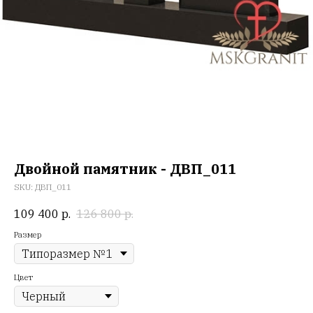
Двойной памятник - ДВП_011
SKU:
ДВП_011
109 400
р.
126 800
р.
Размер
Цвет